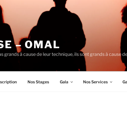
SE – OMAL
s grands à cause de leur technique, ils sont grands à cause 
nscription
Nos Stages
Gala
Nos Services
Ga