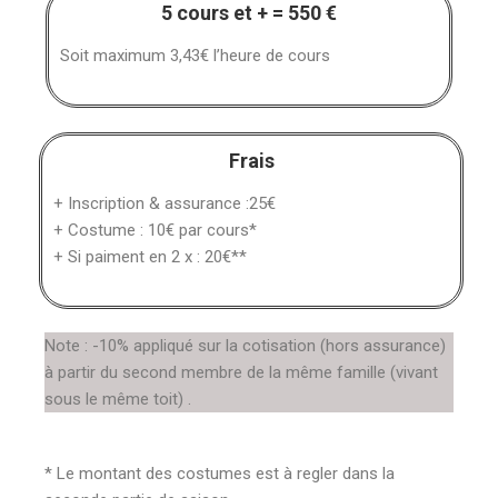
5 cours et + = 550 €
Soit maximum 3,43€ l’heure de cours
Frais
+ Inscription & assurance :25€
+ Costume : 10€ par cours*
+ Si paiment en 2 x : 20€**
Note : -10% appliqué sur la cotisation (hors assurance)
à partir du second membre de la même famille (vivant
sous le même toit) .
* Le montant des costumes est à regler dans la