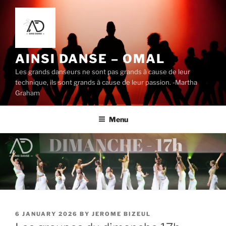
AINSI DANSE – OMAL
Les grands danseurs ne sont pas grands à cause de leur
technique, ils sont grands à cause de leur passion. -Martha
Graham
Menu
6 JANUARY 2026
BY
JEROME BIZEUL